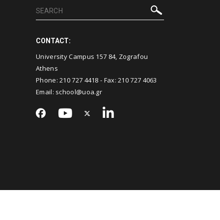
CONTACT:
University Campus 157 84, Zografou
Athens
Phone:
210 727 4418
- Fax:
210 727 4063
Email:
school@uoa.gr